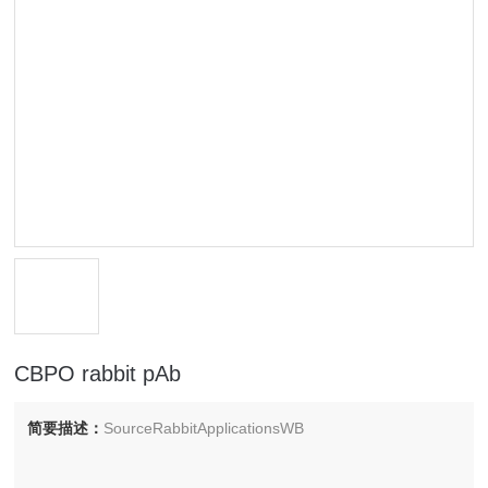
CBPO rabbit pAb
简要描述：
SourceRabbitApplicationsWB