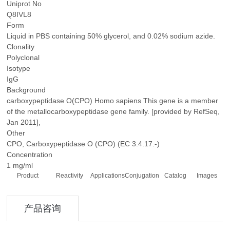
Uniprot No
Q8IVL8
Form
Liquid in PBS containing 50% glycerol, and 0.02% sodium azide.
Clonality
Polyclonal
Isotype
IgG
Background
carboxypeptidase O(CPO) Homo sapiens This gene is a member
of the metallocarboxypeptidase gene family. [provided by RefSeq,
Jan 2011],
Other
CPO, Carboxypeptidase O (CPO) (EC 3.4.17.-)
Concentration
1 mg/ml
Product
Reactivity
Applications
Conjugation
Catalog
Images
产品咨询