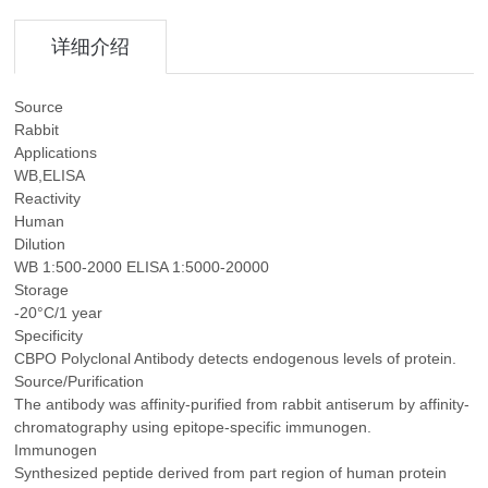
详细介绍
Source
Rabbit
Applications
WB,ELISA
Reactivity
Human
Dilution
WB 1:500-2000 ELISA 1:5000-20000
Storage
-20°C/1 year
Specificity
CBPO Polyclonal Antibody detects endogenous levels of protein.
Source/Purification
The antibody was affinity-purified from rabbit antiserum by affinity-
chromatography using epitope-specific immunogen.
Immunogen
Synthesized peptide derived from part region of human protein