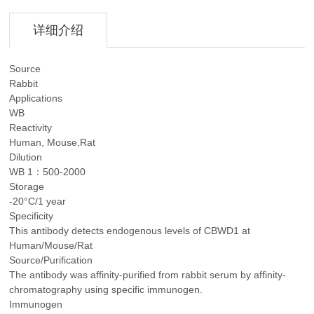
详细介绍
Source
Rabbit
Applications
WB
Reactivity
Human, Mouse,Rat
Dilution
WB 1：500-2000
Storage
-20°C/1 year
Specificity
This antibody detects endogenous levels of CBWD1 at
Human/Mouse/Rat
Source/Purification
The antibody was affinity-purified from rabbit serum by affinity-
chromatography using specific immunogen.
Immunogen