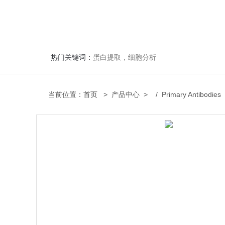
热门关键词：
蛋白提取，细胞分析
当前位置：
首页
>
产品中心
> /
Primary Antibodies
/