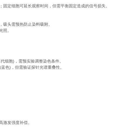
；固定细胞可延长观察时间，但需平衡固定造成的信号损失。
，吸头需预热防止染料吸附。
光照。
原代细胞)，需预实验调整染色条件。
胞核蓝色)，但需验证探针光谱重叠性。
高激发强度补偿。