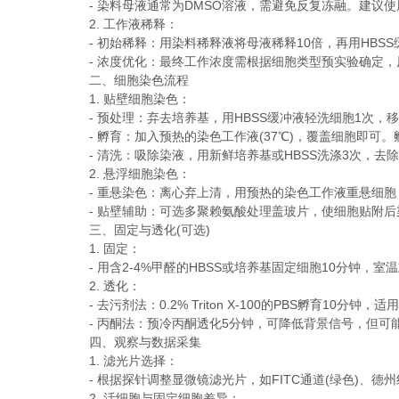
- 染料母液通常为DMSO溶液，需避免反复冻融。建议使
2. 工作液稀释：
- 初始稀释：用染料稀释液将母液稀释10倍，再用HBSS缓冲液
- 浓度优化：最终工作浓度需根据细胞类型预实验确定，原
二、细胞染色流程
1. 贴壁细胞染色：
- 预处理：弃去培养基，用HBSS缓冲液轻洗细胞1次，移
- 孵育：加入预热的染色工作液(37℃)，覆盖细胞即可。孵
- 清洗：吸除染液，用新鲜培养基或HBSS洗涤3次，去
2. 悬浮细胞染色：
- 重悬染色：离心弃上清，用预热的染色工作液重悬细胞，37
- 贴壁辅助：可选多聚赖氨酸处理盖玻片，使细胞贴附后
三、固定与透化(可选)
1. 固定：
- 用含2-4%甲醛的HBSS或培养基固定细胞10分钟，
2. 透化：
- 去污剂法：0.2% Triton X-100的PBS孵育10分钟，
- 丙酮法：预冷丙酮透化5分钟，可降低背景信号，但可
四、观察与数据采集
1. 滤光片选择：
- 根据探针调整显微镜滤光片，如FITC通道(绿色)、德州
2. 活细胞与固定细胞差异：