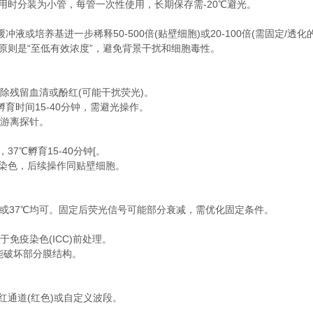
用时分装为小管，每管一次性使用，长期保存需-20℃避光。
或培养基进一步稀释50-500倍(贴壁细胞)或20-100倍(需固定/透化
则是“至低有效浓度”，避免背景干扰和细胞毒性。
除残留血清或酚红(可能干扰荧光)。
育时间15-40分钟，需避光操作。
除游离探针。
℃孵育15-40分钟[。
染色，后续操作同贴壁细胞。
室温或37℃均可。固定后荧光信号可能部分衰减，需优化固定条件。
适用于免疫染色(ICC)前处理。
能破坏部分膜结构。
红通道(红色)或自定义波段。