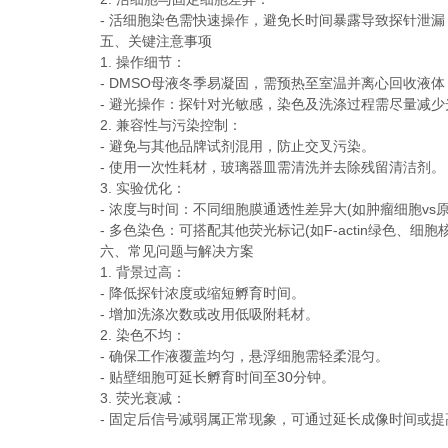
- 活细胞染色需快速操作，避免长时间暴露导致探针泄漏
五、关键注意事项
1. 操作细节：
- DMSO母液冬季易凝固，需预热至室温并离心回收液体
- 避光操作：探针对光敏感，染色及洗涤过程需尽量减少
2. 兼容性与污染控制：
- 避免与其他品牌试剂混用，防止交叉污染。
- 使用一次性耗材，玻璃器皿需清洗并去除残留清洁剂。
3. 实验优化：
- 浓度与时间：不同细胞膜通透性差异大(如肿瘤细胞vs
- 多色染色：可搭配其他荧光标记(如F-actin绿色、细
六、常见问题与解决方案
1. 背景过高：
- 降低探针浓度或缩短孵育时间。
- 增加洗涤次数或改用低吸附耗材。
2. 染色不均：
- 确保工作液覆盖均匀，悬浮细胞需轻柔混匀。
- 贴壁细胞可延长孵育时间至30分钟。
3. 荧光衰减：
- 固定后信号减弱属正常现象，可通过延长成像时间或提