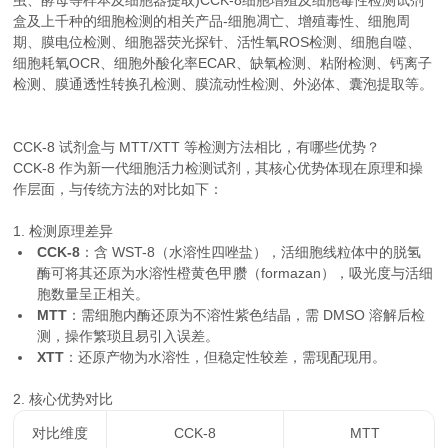
虫、酵母等样本及细胞器提取)CCK-8细胞增殖及细胞毒性检测试剂
盒及上千种的细胞检测的相关产品-细胞凋亡、增殖毒性、细胞周
期、膜电位检测、细胞器荧光探针、活性氧ROS检测、细胞自噬、
细胞耗氧OCR、细胞外酸化率ECAR、缺氧检测、粘附检测、钙离子
检测、膜通透性转换孔检测、膜流动性检测、外泌体、囊泡提取等。
CCK-8 试剂盒与 MTT/XTT 等检测方法相比，有哪些优势？
CCK-8 作为新一代细胞活力检测试剂，其核心优势体现在原理和操
作层面，与传统方法的对比如下：
1. 检测原理差异
CCK-8
：含 WST-8（水溶性四唑盐），活细胞线粒体中的脱氢
酶可将其还原为水溶性橙黄色甲臜（formazan），吸光度与活细
胞数量呈正相关。
MTT
：需细胞内酶还原为不溶性紫色结晶，需 DMSO 溶解后检
测，操作繁琐且易引入误差。
XTT
：还原产物为水溶性，但稳定性较差，需现配现用。
2. 核心优势对比
对比维度
CCK-8
MTT