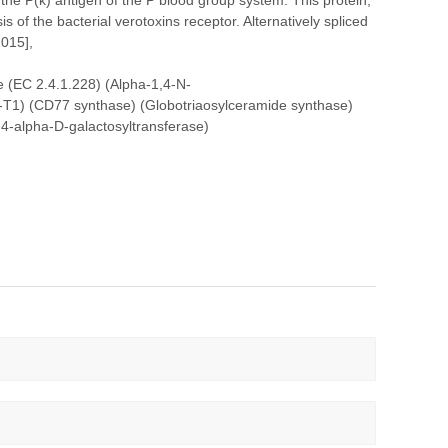
the P(k) antigen of the P blood group system. This protein,
s of the bacterial verotoxins receptor. Alternatively spliced
2015],
(EC 2.4.1.228) (Alpha-1,4-N-
l-T1) (CD77 synthase) (Globotriaosylceramide synthase)
4-alpha-D-galactosyltransferase)