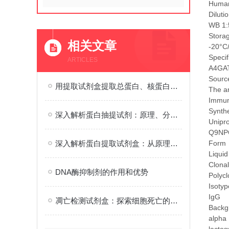
Human
Diluti
WB 1:
Stora
相关文章
-20°C
Specif
ARTICLES
A4GAT 
Source
用提取试剂盒提取总蛋白、核蛋白、膜蛋白
The an
Immu
Synthe
深入解析蛋白抽提试剂：原理、分类、应用及优化策略在生物研究中的重要性
Unipr
Q9NP
深入解析蛋白提取试剂盒：从原理到应用的全面解读
Form
Liquid
Clonal
DNA酶抑制剂的作用和优势
Polycl
Isotyp
IgG
凋亡检测试剂盒：探索细胞死亡的奥秘
Backg
alpha 