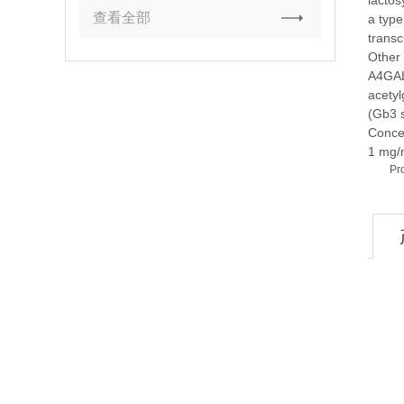
lactos
查看全部
a type
transc
Other
A4GAL
acetyl
(Gb3 s
Conce
1 mg/
Pr