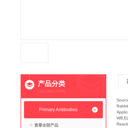
产品分类
CLASSIFICATION
Sourc
Rabbi
Primary Antibodies
Applic
WB,E
Reacti
查看全部产品