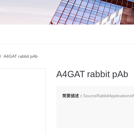
 A4GAT rabbit pAb
A4GAT rabbit pAb
简要描述：
SourceRabbitApplications