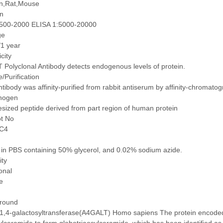
,Rat,Mouse
on
500-2000 ELISA 1:5000-20000
ge
/1 year
icity
Polyclonal Antibody detects endogenous levels of protein.
/Purification
tibody was affinity-purified from rabbit antiserum by affinity-chromat
nogen
sized peptide derived from part region of human protein
ot No
C4
 in PBS containing 50% glycerol, and 0.02% sodium azide.
ity
onal
e
round
1,4-galactosyltransferase(A4GALT) Homo sapiens The protein encoded b