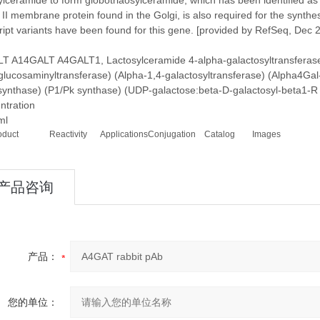
ylceramide to form globotriaosylceramide, which has been identified as 
 II membrane protein found in the Golgi, is also required for the synthesi
ript variants have been found for this gene. [provided by RefSeq, Dec 
T A14GALT A4GALT1, Lactosylceramide 4-alpha-galactosyltransferase 
glucosaminyltransferase) (Alpha-1,4-galactosyltransferase) (Alpha4Ga
ynthase) (P1/Pk synthase) (UDP-galactose:beta-D-galactosyl-beta1-R 
ntration
ml
oduct
Reactivity
Applications
Conjugation
Catalog
Images
产品咨询
产品：
您的单位：