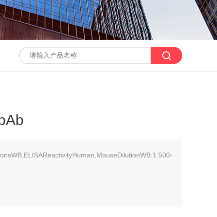
 pAb
tionsWB,ELISAReactivityHuman,MouseDilutionWB:1:500-