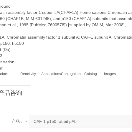
round
tin assembly factor 1 subunit A(CHAF1A) Homo sapiens Chromatin asse
p60 (CHAF1B; MIM 601245), and p150 (CHAF1A) subunits that assembles
man et al., 1995 [PubMed 7600578]).[supplied by OMIM, Mar 2008],
, Chromatin assembly factor 1 subunit A; CAF-1 subunit A; Chromatin
 p150; hp150
t (Da)
3
ntration
ml
oduct
Reactivity
Applications
Conjugation
Catalog
Images
产品咨询
产品：