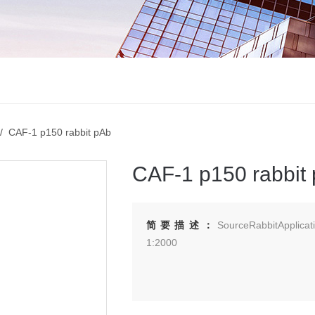
 CAF-1 p150 rabbit pAb
CAF-1 p150 rabbit
简要描述：
SourceRabbitApplica
1:2000