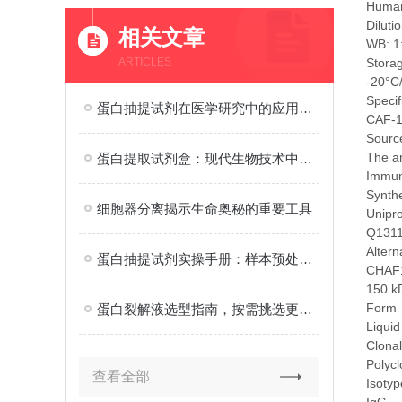
Huma
Diluti
相关文章
WB: 1:
ARTICLES
Stora
-20°C
Specif
蛋白抽提试剂在医学研究中的应用有哪些？
CAF-1 
Source
The an
蛋白提取试剂盒：现代生物技术中的科研工具
Immu
Synthe
细胞器分离揭示生命奥秘的重要工具
Unipr
Q131
Alter
蛋白抽提试剂实操手册：样本预处理、试剂配比与抽提效率提升技巧
CHAF1
150 k
Form
蛋白裂解液选型指南，按需挑选更适配实验需求
Liquid
Clonal
Polycl
查看全部
Isotyp