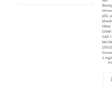
IgG
Backg
chroma
p50, 
(Kauf
Other
CHAF1A
CAF-I
Mol.W
10522
Conce
1 mg/
Pr