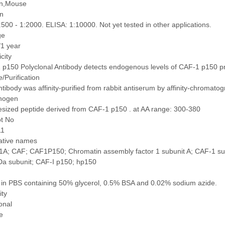
n,Mouse
on
500 - 1:2000. ELISA: 1:10000. Not yet tested in other applications.
ge
/1 year
icity
p150 Polyclonal Antibody detects endogenous levels of CAF-1 p150 pr
/Purification
tibody was affinity-purified from rabbit antiserum by affinity-chromat
nogen
sized peptide derived from CAF-1 p150 . at AA range: 300-380
ot No
11
native names
A; CAF; CAF1P150; Chromatin assembly factor 1 subunit A; CAF-1 subu
Da subunit; CAF-I p150; hp150
 in PBS containing 50% glycerol, 0.5% BSA and 0.02% sodium azide.
ity
onal
e