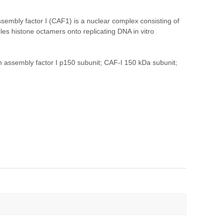
mbly factor I (CAF1) is a nuclear complex consisting of
 histone octamers onto replicating DNA in vitro
 assembly factor I p150 subunit; CAF-I 150 kDa subunit;