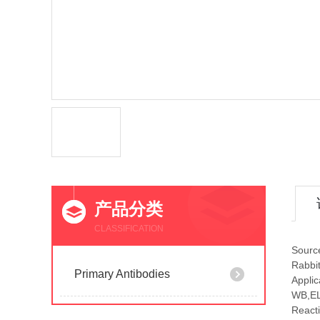
产品分类
CLASSIFICATION
Sourc
Rabbi
Primary Antibodies
Applic
WB,E
Reacti