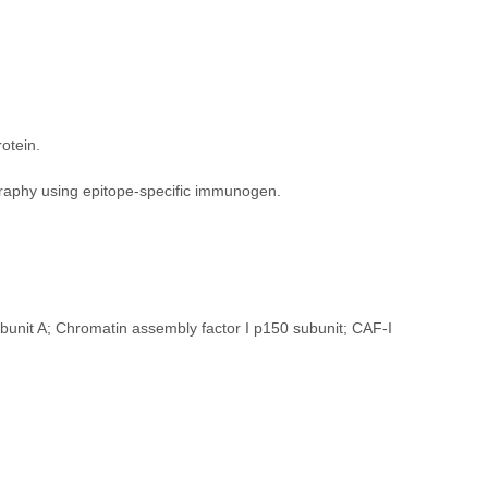
otein.
ography using epitope-specific immunogen.
nit A; Chromatin assembly factor I p150 subunit; CAF-I