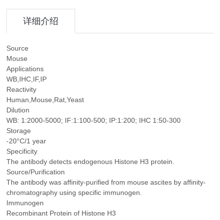
详细介绍
Source
Mouse
Applications
WB,IHC,IF,IP
Reactivity
Human,Mouse,Rat,Yeast
Dilution
WB: 1:2000-5000; IF:1:100-500; IP:1:200; IHC 1:50-300
Storage
-20°C/1 year
Specificity
The antibody detects endogenous Histone H3 protein.
Source/Purification
The antibody was affinity-purified from mouse ascites by affinity-
chromatography using specific immunogen.
Immunogen
Recombinant Protein of Histone H3