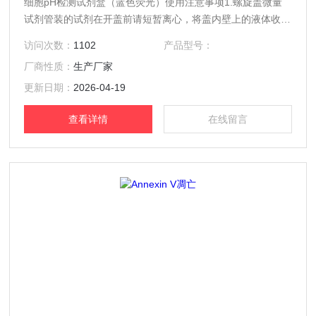
细胞pH检测试剂盒（蓝色荧光）使用注意事项1.螺旋盖微量
试剂管装的试剂在开盖前请短暂离心，将盖内壁上的液体收集
至管底，避免开盖时液体洒落。使用前，先将本品取出回温至
访问次数：
1102
产品型号：
室温，并对其进行简短离心使DMSO溶液集中于管底。2.pH
厂商性质：
生产厂家
探针为DMSO溶液，冬季气温较低时在室温时为凝固状态，极
易粘附在管壁、吸头壁。注意需要加热溶解，吸头也需要放在
更新日期：
2026-04-19
培养箱预热，否者容易再次凝固在吸头内壁产生损耗。
查看详情
在线留言