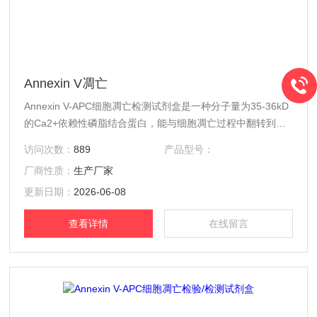
Annexin V凋亡
Annexin V-APC细胞凋亡检测试剂盒是一种分子量为35-36kD
的Ca2+依赖性磷脂结合蛋白，能与细胞凋亡过程中翻转到膜
外的PS高亲和力特异性结合。PS 外翻发生在细胞核破裂，
访问次数：
889
产品型号：
DNA 片段化以及凋亡相关蛋白出现之前，这使得Annexin V
厂商性质：
生产厂家
与PS 的结合成为凋亡早期的......
更新日期：
2026-06-08
查看详情
在线留言