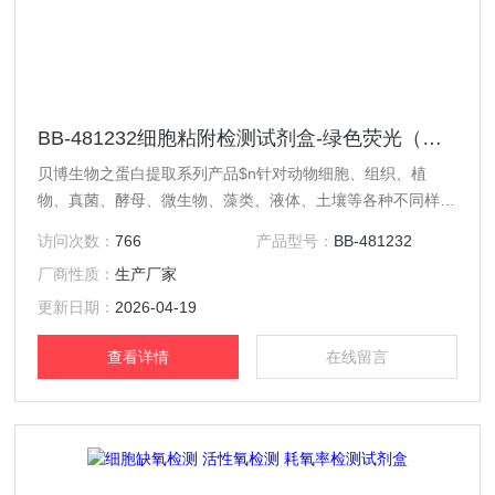
BB-481232细胞粘附检测试剂盒-绿色荧光（钙黄绿素）
贝博生物之蛋白提取系列产品$n针对动物细胞、组织、植
物、真菌、酵母、微生物、藻类、液体、土壤等各种不同样本
的蛋白提取试剂盒。$n针对细胞膜、核、胞质、线粒体、溶
访问次数：
766
产品型号：
BB-481232
酶体、高尔基体、内质网、外泌体等细胞不同部位的蛋白提取
厂商性质：
生产厂家
试剂盒。
更新日期：
2026-04-19
查看详情
在线留言