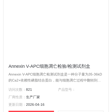
Annexin V-APC细胞凋亡检验/检测试剂盒
Annexin V-APC细胞凋亡检测试剂盒是一种分子量为35-36kD
的Ca2+依赖性磷脂结合蛋白，能与细胞凋亡过程中翻转到膜
外的PS高亲和力特异性结合。PS 外翻发生在细胞核破裂，
访问次数：
821
产品型号：
DNA 片段化以及凋亡相关蛋白出现之前，这使得Annexin V
厂商性质：
生产厂家
与PS 的结合成为凋亡早期的......
更新日期：
2026-04-16