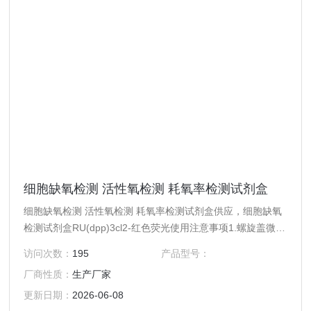
细胞缺氧检测 活性氧检测 耗氧率检测试剂盒
细胞缺氧检测 活性氧检测 耗氧率检测试剂盒供应，细胞缺氧
检测试剂盒RU(dpp)3cl2-红色荧光使用注意事项1.螺旋盖微量
试剂管装的试剂在开盖前请短暂离心，将盖内壁上的液体收集
访问次数：
195
产品型号：
至管底，避免开盖时液体洒落。2.细胞处理需要小心操作,尽
厂商性质：
生产厂家
量避免人为的损伤细胞。3.并非所有细胞类型都消耗足够用于
检测的氧气。4.必须使用荧光培养专用的透明底黑色培养板，
更新日期：
2026-06-08