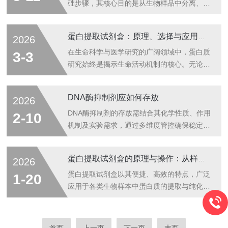
胺衍生...
稳定转染。一、实验前准备事项1.细胞状态优
础步骤，其核心目的是从生物样品中分离、提
化-选择处于对数生长期且活力90%的细胞
取出活性完整的蛋白质，为后续纯化、检测等
(TrypanBlue染色确认)-传代后24小时内进行
实验提供优质样品。而蛋白抽提试剂作为实验
蛋白提取试剂盒：原理、选择与应用全解析
2026
转染，确保细胞密度达到60-80%融合度-提前
的关键耗材，其类型选择、作用原理直接决定
更换无抗生素培养基，避免药物毒性干扰转染
抽提效率、蛋白纯度及活性保留。本文将从试
在生命科学与医学研究的广阔领域中，蛋白质
3-3
复合物形成2.试剂...
剂分类、核心原理、适用场景三个维度，结合
研究始终是揭示生命活动机制的核心。无论是
实验室实操经验，全面解析蛋白抽提试剂，帮
探索疾病的发病机理，还是筛选潜在的药物靶
助实验人员精准匹配实验需求，避开选择与使
点，获取高质量、高纯度的蛋白质都是成功的
DNA酶抑制剂应如何存放
2026
用误区。蛋白抽提试剂的分类核心的是根据提
第一步。蛋白提取，作为这一切的起点，其效
取对象、提取环境及蛋白特性划分，常见类型
率与质量直接决定了后续实验的成败。传统的
DNA酶抑制剂的存放需结合其化学性质、作用
2-10
主要有四类，各类试剂的成分与功能各有侧
蛋白提取方法步骤繁琐、条件难以标准化，且
机制及实验需求，通过多维度管控确保稳定
重...
易受操作者经验影响。而蛋白提取试剂盒的出
性。以下是关键存放要点的详细描述：一、温
现，以其标准化、高效化和便捷化的特点，迅
度控制：维持分子活性的核心-未溶解固体：
蛋白提取试剂盒的原理与操作：从样本到纯化蛋白的详细指南
2026
速成为众多实验室的得力工具。本文将深入解
绝大多数抑制剂需在-20℃冷冻保存，以减缓
析蛋白提取试剂盒的工作原理、选择策略以及
分子热运动导致的降解。-溶液状态：溶解后
蛋白提取试剂盒以其便捷、高效的特点，广泛
1-20
其广泛的应用场景。一、核心原理：温和裂
的抑制剂稳定性显著下降，需在1个月内用
应用于各类生物样本中蛋白质的提取与纯化过
解...
完，避免反复冻融造成活性损失。-特殊案
程。通过合理利用蛋白提取试剂盒，研究人员
例：如BAY11-7082在低温下易凝固，需短暂
可以从复杂的生物样本中获取高纯度的蛋白
水浴复温后使用，但应避免高温长时间加热。
质，为后续的生物分析、功能研究等提供可靠