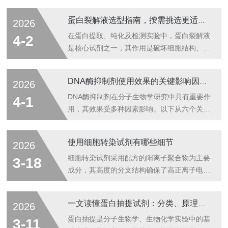
砜(DMSO)，添加0.1%-0.5%脱脂奶粉或海藻
蛋白裂解液选型指南，按需挑选更适配实验需求
2026
糖增强抗逆性。对特殊菌株，需测试不同配方
存活率，如乳酸菌采用10%甘油+5%乳糖组
在蛋白提取、纯化及检测实验中，蛋白裂解液
4-2
合。-无菌制备工艺：冻存液经0.22μm滤膜过
是核心试剂之一，其作用是破坏细胞结构、释
滤除菌，pH值调节至7.2-7.4。每批次留样进
放目标蛋白，同时保护蛋白的活性与完整性，
行无菌培养，确保无杂菌污染。-分装量控
避免蛋白降解、变性，确保实验结果的准确性
DNA酶抑制剂使用效果的关键影响因素分析
2026
制：单支冻存管装量不超过2mL，避免反复冻
和可靠性。不同实验场景、不同目标蛋白的特
融。采用螺旋盖冻存管，内置硅胶垫
性差异较大，对应的蛋白裂解液类型也各不相
DNA酶抑制剂在分子生物学研究中具有重要作
4-1
圈，-19...
同，若选型不当，不仅会导致蛋白提取效率低
用，其效果受多种因素影响。以下从六个关键
下、蛋白降解，还会影响后续实验的顺利推
维度进行系统阐述：一、抑制剂类型与化学特
进，造成试剂浪费和实验成本增加。本文结合
性1.特异性抑制能力：不同抑制剂对DNase亚
使用细胞转染试剂有哪些细节
2026
实验实操经验，梳理蛋白裂解液的核心选型技
型的选择性差异显著。例如EDTA通过螯合
巧，结合实验需求拆解选型要点，助力科研人
Mg²+/Ca²+实现广谱抑制，而针对某些特殊家
细胞转染试剂采用配方的阳离子聚合物为主要
3-18
员精准选型，让蛋白裂解液更好地适配实验需
族的DNaseI则需要更特异的小分子抑制剂(如
成分，其高度的分支结构确保了高正离子电荷
求...
G-actin)。2.分子稳定性：蛋白类抑制剂易受
密度，使得与带有负电荷的外源基因结合更有
环境降解，需低温保存；小分子化合物则表现
效，容易被细胞吸收，排斥少，因此能显著提
一文读懂蛋白抽提试剂：分类、原理及适用场景解析
2026
出更好的热稳定性，适合长期储存。3.膜通透
高外源基因的转染效率，适合多种类型的细胞
性：细胞内应用时，带正电荷的抑制剂(如精
系，细胞存活率高，可以广泛用于瞬时转染和
蛋白抽提是分子生物学、生物化学实验中的基
3-11