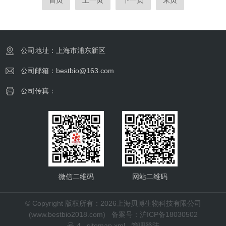
首页
上一页
下一页
末页
二、避光与容器选择：防止光敏降解-包装材
的实验材料。一、原理蛋白提取试剂盒的核心
料：优先选用棕色玻璃瓶或铝箔包裹的...
原理在于利用特定的化学试剂和缓冲体系，破
坏生物样本的细胞结构，释放出细胞内的蛋白
质，并在提取过程中尽量保持蛋白质的完整性
公司地址：上海市浦东新区
和活性。细胞裂解：试剂盒中的裂解液通常含
有多种成分，如去垢剂、缓冲剂、盐类等。去
公司邮箱：bestbio@163.com
垢剂能够破坏细胞膜的磷脂双分子层结构，使
公司传真：
细...
微信二维码
网站二维码
© Copyright 版权所有：2026上海贝博生物科技有限公司
(www.bestbio2018.com)
备案号：沪ICP备18030502
号-4
sitemap.xml
管理登陆