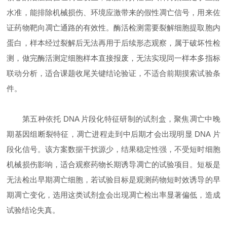
水准，能排除机械损伤、环境应激带来的假性凋亡信号，用来佐
证药物靶向凋亡通路的有效性。酶活检测需要裂解细胞提取胞内
蛋白，样本经过裂解后无法再用于后续形态观察，属于破坏性检
测，做完酶活测定细胞样本直接报废，无法实现同一样本多指标
联动分析，适合课题收尾关键结论验证，不适合前期摸索试验条
件。
第五种依托 DNA 片段化特征研制的试剂盒，聚焦凋亡中晚
期基因组断裂特征，凋亡进程走到中后期才会出现明显 DNA 片
段化信号。该方案数据干扰源少，结果稳定性强，不受短时细胞
机械损伤影响，适合观察药物长期诱导凋亡的试验项目。短板是
无法检出早期凋亡细胞，若试验目标是观测药物短时效诱导的早
期凋亡变化，选用这类试剂盒会出现凋亡检出率显著偏低，造成
试验结论失真。