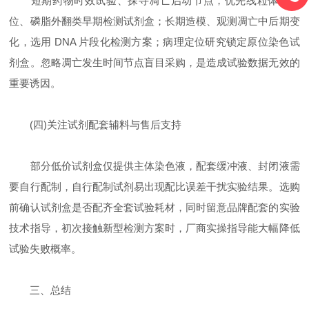
短期药物时效试验、探寻凋亡启动节点，优先线粒体膜电
位、磷脂外翻类早期检测试剂盒；长期造模、观测凋亡中后期变
化，选用 DNA 片段化检测方案；病理定位研究锁定原位染色试
剂盒。忽略凋亡发生时间节点盲目采购，是造成试验数据无效的
重要诱因。
(四)关注试剂配套辅料与售后支持
部分低价试剂盒仅提供主体染色液，配套缓冲液、封闭液需
要自行配制，自行配制试剂易出现配比误差干扰实验结果。选购
前确认试剂盒是否配齐全套试验耗材，同时留意品牌配套的实验
技术指导，初次接触新型检测方案时，厂商实操指导能大幅降低
试验失败概率。
三、总结