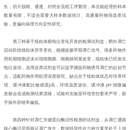
长，切片脱蜡、通透、封闭全流程工序繁琐，单次能处理的样本
数量有限，不适合需要大样本数据统计、高通量药物筛选类试
验，更偏向病理方向定性研究。
第三种基于线粒体膜电位变化开发的检测试剂盒，靶向凋亡
启动阶段线粒体异常变化，能捕捉极早期凋亡信号。很多药物作
用初期细胞还未出现细胞膜、细胞核明显改变，线粒体已经发生
电位波动，选用这类试剂盒可以提早捕捉药物诱导凋亡的起始节
点，适配药物作用机理深度探究。缺点在于线粒体状态对培养环
境、缓冲液配比敏感度ji高，环境温度波动、缓冲液 pH 细微偏
差都会造成检测结果漂移，试验对实验室环境管控要求严苛，新
手操作容错率偏低。
第四种针对凋亡关键蛋白酶活性检测的试剂盒，从凋亡通路
核心酶活层面验证凋亡发生，数据特异性在六种方案里处于上游