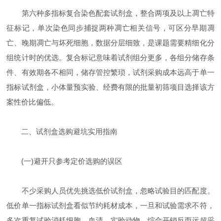
第六种多指标复合染色配套试剂盒，整合两项及以上凋亡特
征标记，单次染色同步捕捉两种凋亡相关信号，可区分早期凋
亡、晚期凋亡与坏死细胞，数据分层细致，是课题需要精细化分
组统计时的优选。复合标记意味着试剂组分更多，各组分储存条
件、有效期各不相同，储存管控繁琐，试剂采购成本远高于单一
指标试剂盒，小体量预实验、经费有限的批量初筛项目选择该方
案性价比偏低。
二、试剂盒选购避坑实用指南
(一)避开只参考定价选购的误区
不少采购人员优先挑选低价试剂盒，忽略试验目的匹配度。
低价单一指标试剂盒看似节约耗材成本，一旦和试验需求不符，
多次重复试验消耗细胞、血清、实验动物，综合开销反而远超采