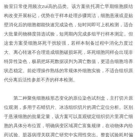
验室日常使用频次zui高的品类。该方案依托凋亡早期细胞膜结
构改变开展标记，优势在于样本处理步骤简洁，细胞悬液或是贴
壁消化后的细胞都能快速完成染色，短时间即可上机检测，适合
大批量药物梯度筛选试验，短周期内完成多组平行样本测定。但
这套方案受细胞坏死干扰较强，若样本制备过程中消化力度过
大、离心转速不合理造成细胞破损坏死，坏死细胞同样会出现非
特异性染色，极易把坏死数据误判为凋亡数值，更适合细胞培养
状态稳定、前处理操作熟练的常规体外细胞实验，不适合组织原
代分离后活性参差不齐的样本检测。
第二种聚焦细胞核形态变化的原位染色试剂盒，主打切片原
位观测，多用于石蜡切片、冰冻组织切片的凋亡定位分析。区别
于悬液细胞的批量定量，该方案可以直观锁定组织切片里凋亡细
胞的具体分布位置，明确病变区域凋亡富集规律，在动物体内给
药试验、脏器病理关联凋亡研究中实用性突出。整套试验耗时偏