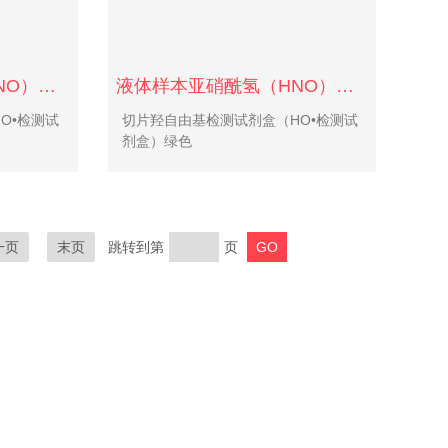
液体样本亚硝酰氢（HNO）检测-红色荧光
液体样本亚硝酰氢（HNO）检测-绿色荧光
O•检测试
切片羟自由基检测试剂盒（HO•检测试
剂盒）绿色
一页
末页
跳转到第
页