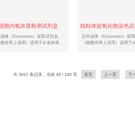
细胞内氧浓度检测试剂盒
泌体（Exosomes）提取试剂盒
总外泌体（Exosomes）提
细胞培养上清用）适用于从各种原代
（细胞培养上清用）适用于
传代培养细胞培养上清样品中提取总
或传代培养细胞培养上清样
泌体。不需要超速离心，仅需通过简
外泌体。不需要超速离心，
的常规离心即可从样本中获取大量结
单的常规离心即可从样本中
整的外泌体，具有快速简...
构完整的外泌体，具有快速简.
共 3041 条记录，当前 49 / 100 页
首页
上一页
下