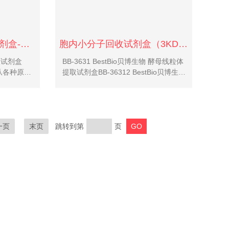
线粒体超氧化物染色试剂盒-绿色荧光
胞内小分子回收试剂盒（3KD以下）
取试剂盒
BB-3631 BestBio贝博生物 酵母线粒体
从各种原代
提取试剂盒BB-36312 BestBio贝博生物
品中提取总
酵母核提取试剂盒BB-36313 BestBio贝
仅需通过简
博生物 酵母高尔基体提取试剂盒BB-
获取大量结
36314 ...
..
一页
末页
跳转到第
页