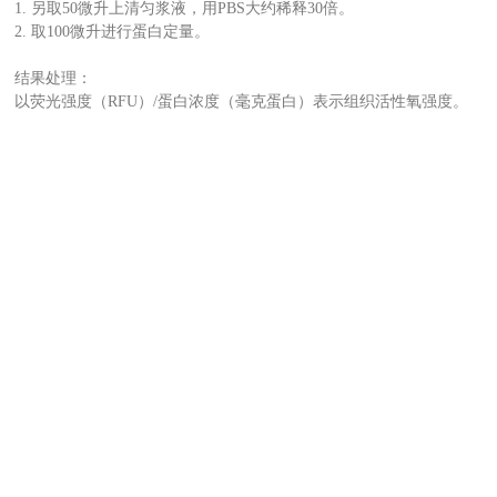
1. 另取50微升上清匀浆液，用PBS大约稀释30倍。
2. 取100微升进行蛋白定量。
结果处理：
以荧光强度（RFU）/蛋白浓度（毫克蛋白）表示组织活性氧强度。