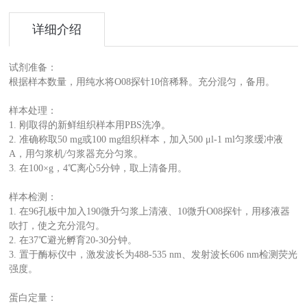
详细介绍
试剂准备：
根据样本数量，用纯水将O08探针10倍稀释。充分混匀，备用。
样本处理：
1. 刚取得的新鲜组织样本用PBS洗净。
2. 准确称取50 mg或100 mg组织样本，加入500 μl-1 ml匀浆缓冲液
A，用匀浆机/匀浆器充分匀浆。
3. 在100×g，4℃离心5分钟，取上清备用。
样本检测：
1. 在96孔板中加入190微升匀浆上清液、10微升O08探针，用移液器
吹打，使之充分混匀。
2. 在37℃避光孵育20-30分钟。
3. 置于酶标仪中，激发波长为488-535 nm、发射波长606 nm检测荧光
强度。
蛋白定量：