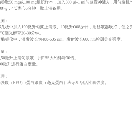
准确称取50 mg或100 mg组织样本，加入500 μl-1 ml匀浆缓冲液A，用匀
在100×g，4℃离心5分钟，取上清备用。
检测：
在96孔板中加入190微升匀浆上清液、10微升O08探针，用移液器吹打，使
37℃避光孵育20-30分钟。
置于酶标仪中，激发波长为488-535 nm、发射波长606 nm检测荧光强度。
定量：
另取50微升上清匀浆液，用PBS大约稀释30倍。
取100微升进行蛋白定量。
处理：
强度（RFU）/蛋白浓度（毫克蛋白）表示组织活性氧强度。