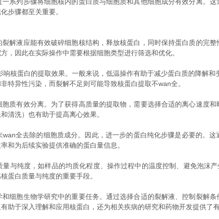
系列步骤将细胞核内的蛋白质与细胞质和其他细胞成分有效分离。这
纯化步骤都至关重要。
解液应能有效破碎细胞核结构，释放核蛋白，同时保持蛋白质的完整
配方，因此在实际操作中需要根据细胞类型进行筛选和优化。
响核蛋白的提取效果。一般来说，低温操作有助于减少蛋白质的降解和变
非特异性污染，而裂解不足则可能导致核蛋白提取不wan全。
质有效分离。为了获得高质量的提取物，需要选择合适的离心速度和
悬和清洗）也有助于提高离心效果。
an全去除的细胞质成分。因此，进一步的蛋白纯化步骤是必要的。这
效率和为后续实验提供准确的蛋白量信息。
纯度，如样品的均质化程度、操作过程中的温度控制、避免泡沫产生等。此外
高核蛋白质量与纯度的重要手段。
细胞生物学研究中的重要任务。通过选择合适的裂解液、控制裂解条
仅有助于深入理解和应用核蛋白，还为相关疾病的研究和药物开发提供了