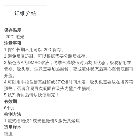
详细介绍
保存温度
-20℃ 避光
注意事项
1.探针长期不用可以-20℃保存。
2.避免反复冻融。可以根据需要分装后冻存。
3.染色液A为DMSO溶液，冬季气温较低时为凝固状态，极易粘附在
管壁、吸头壁。注意需要加热融解，变成液体状态后离心至管底部再
开盖。
4.可以用手捂住使其融解或37℃短时间水浴。吸头也需要放在培养箱
预热，否者容易再次凝固在吸头内壁产生损耗。
5.试剂拆封后请尽快使用完！
有效期
6个月
检测方法
1.流式细胞仪2.荧光显微镜3.激光共聚焦
适用样本
细胞