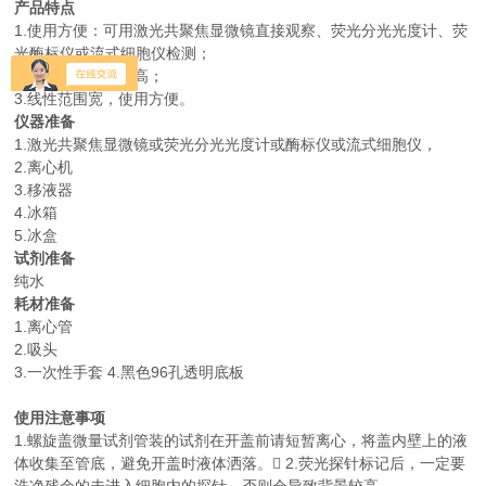
产品特点
1.使用方便：可用激光共聚焦显微镜直接观察、荧光分光光度计、荧
光酶标仪或流式细胞仪检测；
2.背景低，灵敏度高；
3.线性范围宽，使用方便。
仪器准备
1.激光共聚焦显微镜或荧光分光光度计或酶标仪或流式细胞仪，
2.离心机
3.移液器
4.冰箱
5.冰盒
试剂准备
纯水
耗材准备
1.离心管
2.吸头
3.一次性手套 4.黑色96孔透明底板
使用注意事项
1.螺旋盖微量试剂管装的试剂在开盖前请短暂离心，将盖内壁上的液
体收集至管底，避免开盖时液体洒落。 2.荧光探针标记后，一定要