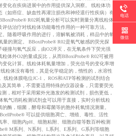
谢变化在疾病进展中的作用提供深入洞察。 线粒体功
态（如癌症、缺血性再灌注损伤和神经退行性疾病）有
电话
iProbe® R02耗氧量分析可以实时测量分离线粒体
及评估治疗对线粒体功能毒性作用的一种可靠方法。
定。随着呼吸作用的进行，溶解氧被消耗，样品中的氧
微信
量的测定。 BBoxiProbe® R02是氧气敏感的荧光探
过分子碰撞与氧气反应，由O2淬灭，在无氧条件下荧光强
2的量成反比，从而BBoxiProbe® R02可被用
的变化计算。线粒体耗氧量增加，荧光信号的变化率增
R02对线粒体没有毒性，其是化学稳定的，惰性的，水溶性
粒体膜电位JC-1， ROS和ATP等检测的试剂结合
检测方法及其简单，不需要适用特殊的仪器设备，只需要荧光
光激发检测，相对于采用紫外光激发的检测试剂，损伤更低，
® 线粒体氧气消耗检测试剂盒可以用于直接，实时分析线粒
离的酶，细菌，酵母和霉菌等的胞外耗氧情况测量。
cellProbe® 可以提供细胞凋亡、增殖、毒性、活性
氧率、细胞内pH、细胞粘附、细胞自噬等数百种检测
lProbe® M系列、N系列、L系列、E系列、G系列等细胞