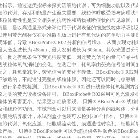
性指示。通过这类指标来探究活细胞代谢，可为细胞功能以及代
细胞代谢、存活和能量产生至关重要。线粒体呼吸受损与病理状
线粒体毒性也是安全相关的抗药性和药物戒断症状的常见原因。 BBox
氧量，是以高通量形式来评估用于代谢表征的细胞线粒体呼吸以
以使用荧光酶标仪在标准微孔板上进行有氧代谢的简单动力学测
降低，导致 BBoxiProbe® R02 分析的信号增加，从而实现对耗氧
最大激发波长为 468nm，最大发射波长为 603nm。其荧光通
高，反之有氧条件下荧光强度变低，因此荧光信号的量与样品中线粒体外O
测线粒体氧气消耗的变化。在测定中，耗氧率由荧光信号随时间
反之，耗氧量减少，荧光信号的变化率降低。BBoxiProbe® 
不渗透的，不能透过完整的线粒体膜。因此还可以同时与糖酵解， 线
，进行多参数检测。 用BBoxiProbe® R02进行线粒体耗氧
仪之类的荧光读板设备即可。 BBoxiProbe® R02采用可见
粒体的毒害更小。结果更加准确客观。 贝博® BBoxiProbe
吸和线粒体功能。本试剂盒可以用来测量各种分离的线粒体，分
孔细胞培养板计，本试剂盒小包装可以检测200个样本。 贝博® BB
细胞代谢、氧化应激、细胞膜流动性、膜通透性转换孔、细胞耗
产品。 贝博® BBcellProbe® 可以为您提供各种颜色的BBcel