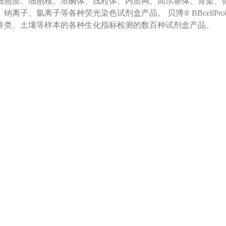
细胞质、细胞核、溶酶体、线粒体、内质网、高尔基体、骨架、
、钠离子、氩离子等各种荧光染色试剂盒产品。 贝博® BBcellP
兽类、土壤等样本的各种生化指标检测的数百种试剂盒产品。