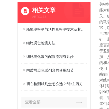
关键
相关文章
能对
关。
ARTICLES
的耗
它可
耗氧率检测与活性氧检测技术及其在科研与工业中的应用
气浓度
针，
细胞凋亡检测方法
度更
于监
细胞消化液的配置流程有几步
加；
的和
使用
内质网染色试剂盒的使用细节
酶标
对线
凋亡检测试剂盒怎么选？6种主流方案对比与避坑指南
体呼
以96
氧、
查看全部
试剂盒