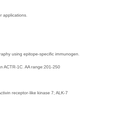
r applications.
ography using epitope-specific immunogen.
man ACTR-1C. AA range:201-250
tivin receptor-like kinase 7; ALK-7