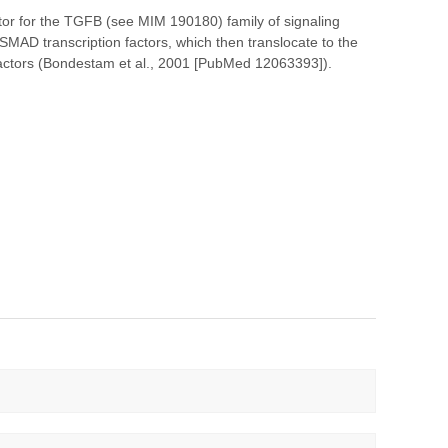
or for the TGFB (see MIM 190180) family of signaling
MAD transcription factors, which then translocate to the
n factors (Bondestam et al., 2001 [PubMed 12063393]).