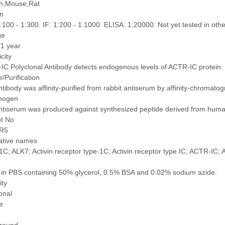
,Mouse,Rat
on
:100 - 1:300. IF: 1:200 - 1:1000. ELISA: 1:20000. Not yet tested in othe
ge
/1 year
icity
C Polyclonal Antibody detects endogenous levels of ACTR-IC protein.
/Purification
tibody was affinity-purified from rabbit antiserum by affinity-chromat
nogen
ntiserum was produced against synthesized peptide derived from hu
ot No
R5
native names
; ALK7; Activin receptor type-1C; Activin receptor type IC; ACTR-IC; Ac
 in PBS containing 50% glycerol, 0.5% BSA and 0.02% sodium azide.
ity
onal
e