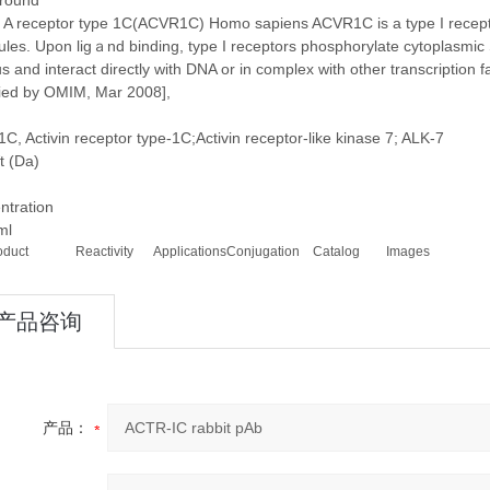
round
n A receptor type 1C(ACVR1C) Homo sapiens ACVR1C is a type I recept
les. Upon ligａnd binding, type I receptors phosphorylate cytoplasmic S
s and interact directly with DNA or in complex with other transcriptio
lied by OMIM, Mar 2008],
, Activin receptor type-1C;Activin receptor-like kinase 7; ALK-7
t (Da)
ntration
ml
oduct
Reactivity
Applications
Conjugation
Catalog
Images
产品咨询
产品：