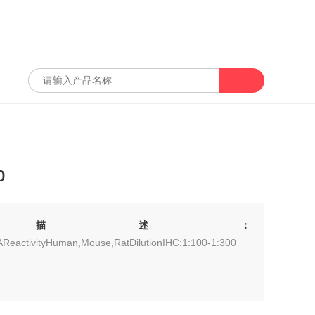
b
描述：
AReactivityHuman,Mouse,RatDilutionIHC:1:100-1:300