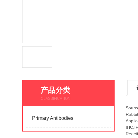
产品分类
CLASSIFICATION
Sourc
Rabbi
Primary Antibodies
Applic
IHC,I
Reacti