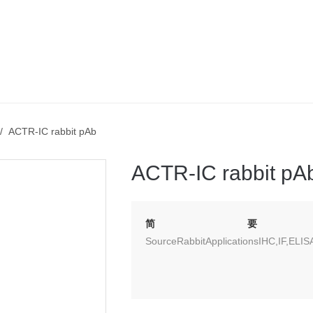
 ACTR-IC rabbit pAb
ACTR-IC rabbit pA
简要
SourceRabbitApplicationsIHC,IF,ELIS