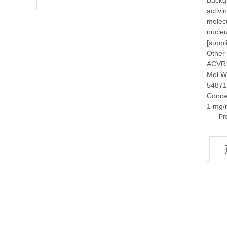
Backg
activi
molecu
nucleu
[supp
Other
ACVR1C
Mol.W
54871
Conce
1 mg/
Pr