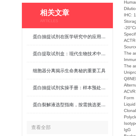
Human
Diluti
相关文章
IHC: 1
ARTICLES
Stora
-20°C
Specif
蛋白抽提试剂在医学研究中的应用有哪些？
ACTR-I
Source
The an
蛋白提取试剂盒：现代生物技术中的科研工具
Immu
The a
细胞器分离揭示生命奥秘的重要工具
Unipr
Q8NE
Alter
蛋白抽提试剂实操手册：样本预处理、试剂配比与抽提效率提升技巧
ACVR1C
Form
Liquid
蛋白裂解液选型指南，按需挑选更适配实验需求
Clonal
Polycl
Isotyp
查看全部
IgG