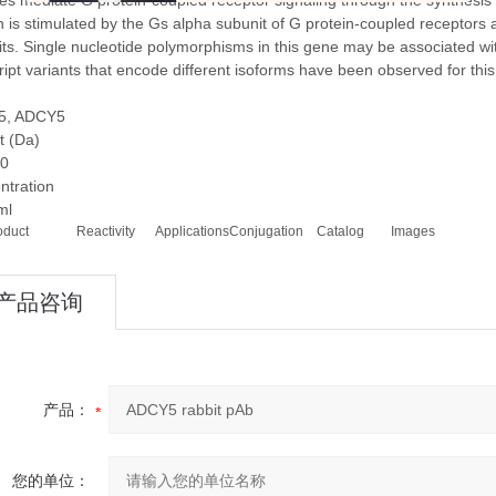
es mediate G protein-coupled receptor signaling through the synthesis
n is stimulated by the Gs alpha subunit of G protein-coupled receptors a
ts. Single nucleotide polymorphisms in this gene may be associated with
ript variants that encode different isoforms have been observed for th
5, ADCY5
t (Da)
0
ntration
ml
oduct
Reactivity
Applications
Conjugation
Catalog
Images
产品咨询
产品：
您的单位：