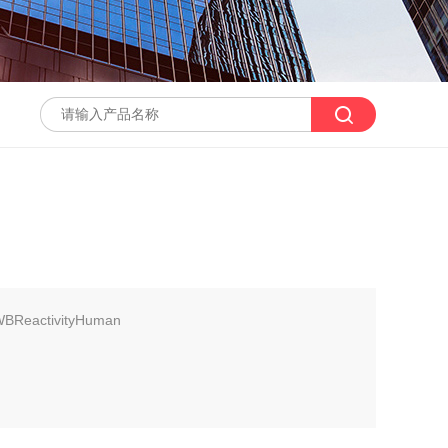
sWBReactivityHuman