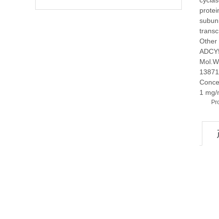
cyclas
protei
subuni
transc
Other
ADCY
Mol.W
13871
Conce
1 mg/
Pr