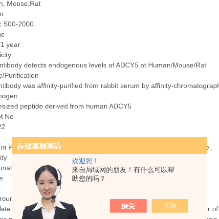
, Mouse,Rat
on
：500-2000
ge
/1 year
icity
antibody detects endogenous levels of ADCY5 at Human/Mouse/Rat
/Purification
tibody was affinity-purified from rabbit serum by affinity-chromatogra
nogen
esized peptide derived from human ADCY5
ot No
22
 in PBS containing 50% glycerol, 0.5% BSA and 0.02% sodium azide.
ity
欢迎您！
onal
来自局域网的朋友！有什么可以帮
e
助您的吗？
round
late cyclase 5(ADCY5) Homo sapiens This gene encodes a member of 