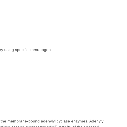
phy using specific immunogen.
the membrane-bound adenylyl cyclase enzymes. Adenylyl