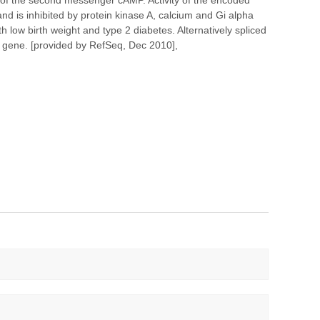
 of the second messenger cAMP. Activity of the encoded
nd is inhibited by protein kinase A, calcium and Gi alpha
 low birth weight and type 2 diabetes. Alternatively spliced
is gene. [provided by RefSeq, Dec 2010],