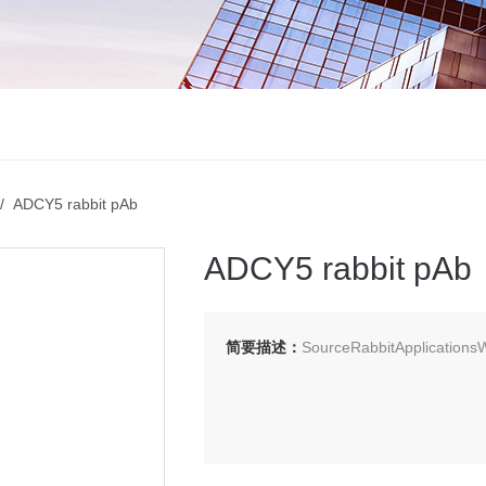
 ADCY5 rabbit pAb
ADCY5 rabbit pAb
简要描述：
SourceRabbitApplication