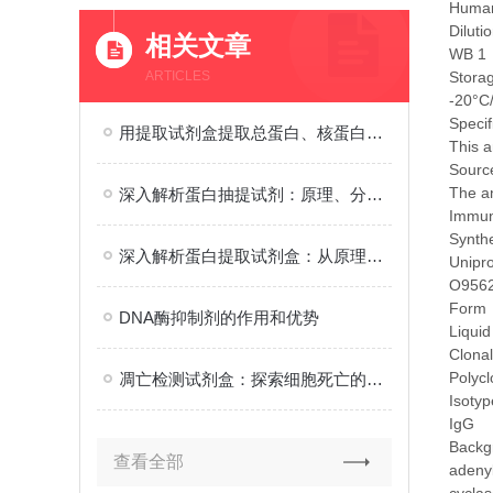
Human
Diluti
相关文章
WB 1
ARTICLES
Stora
-20°C
Specif
用提取试剂盒提取总蛋白、核蛋白、膜蛋白
This 
Source
The an
深入解析蛋白抽提试剂：原理、分类、应用及优化策略在生物研究中的重要性
Immu
Synth
深入解析蛋白提取试剂盒：从原理到应用的全面解读
Unipr
O956
Form
DNA酶抑制剂的作用和优势
Liquid
Clonal
Polycl
凋亡检测试剂盒：探索细胞死亡的奥秘
Isotyp
IgG
Backg
查看全部
adeny