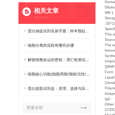
Huma
Diluti
相关文章
WB 1
ARTICLES
Stora
-20°C
Specif
蛋白抽提试剂实操手册：样本预处理、试剂配比与抽提效率提升技巧
This 
Source
The an
细胞分离的流程有哪些步骤
Immu
Synth
解锁细胞命运的密钥：凋亡检测试剂盒的革新之旅
Unipr
Q8NF
Form
细胞核心功能(细胞周期/增殖/活性/缺氧检测/活性氧/耗氧率检测)技术解析
Liquid
Clonal
Polycl
蛋白提取试剂盒：原理、选择与应用全解析
Isotyp
IgG
Other
查看全部
CCDC