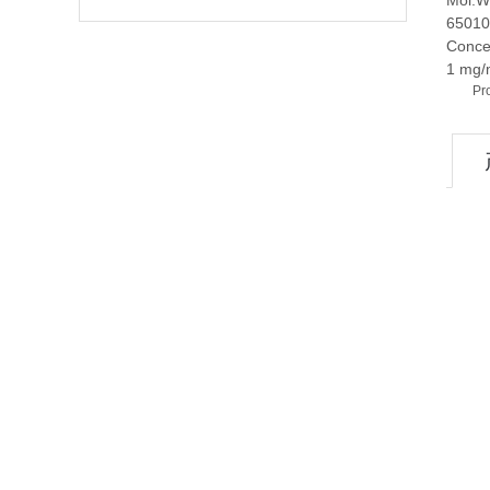
Mol.W
65010
Conce
1 mg/
Pr