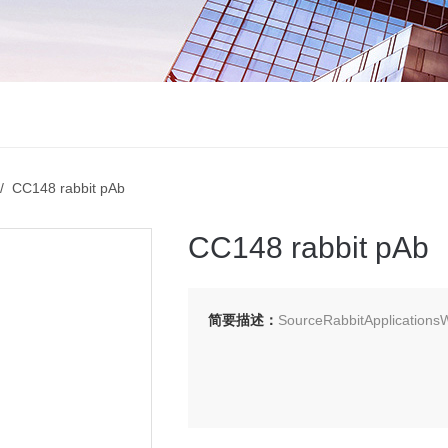
 CC148 rabbit pAb
CC148 rabbit pAb
简要描述：
SourceRabbitApplication