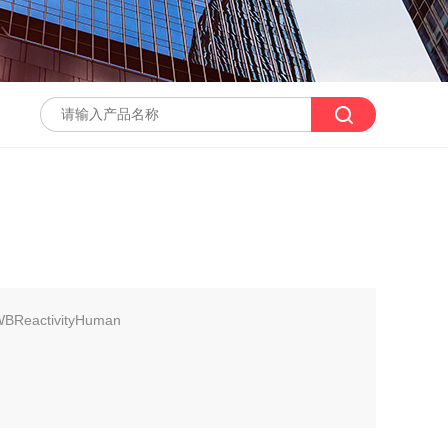
sWBReactivityHuman