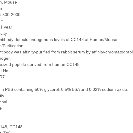
n, Mouse
on
：500-2000
ge
/1 year
icity
antibody detects endogenous levels of CC148 at Human/Mouse
/Purification
tibody was affinity-purified from rabbit serum by affinity-chromatogra
nogen
esized peptide derived from human CC148
ot No
R7
 in PBS containing 50% glycerol, 0.5% BSA and 0.02% sodium azide.
ity
onal
e
148, CC148