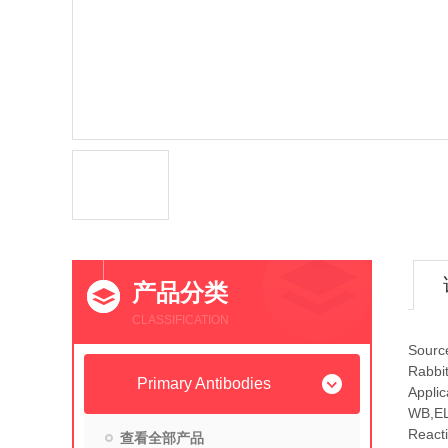
产品分类
CLASSIFICATION
Sourc
Rabbi
Primary Antibodies
Applic
WB,E
Reacti
查看全部产品