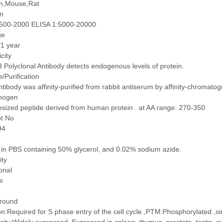
,Mouse,Rat
on
500-2000 ELISA 1:5000-20000
ge
/1 year
icity
Polyclonal Antibody detects endogenous levels of protein.
/Purification
tibody was affinity-purified from rabbit antiserum by affinity-chromat
nogen
sized peptide derived from human protein . at AA range: 270-350
ot No
94
 in PBS containing 50% glycerol, and 0.02% sodium azide.
ity
onal
e
round
on:Required for S phase entry of the cell cycle.,PTM:Phosphorylated.,si