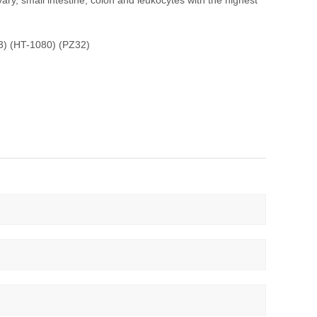
ary, small intestine, colon and leukocytes with the highest
3) (HT-1080) (PZ32)