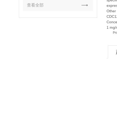
specif
查看全部
expres
Other
CDC12
Conce
1 mg/
Pr