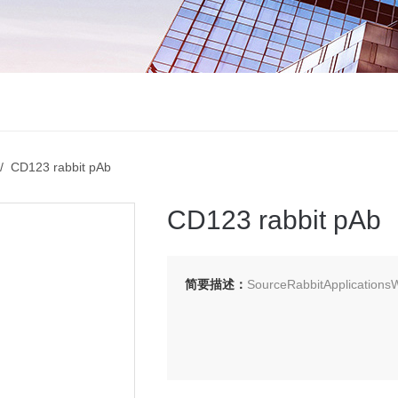
 CD123 rabbit pAb
CD123 rabbit pAb
简要描述：
SourceRabbitApplications