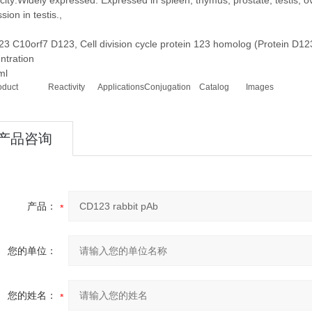
icity:Widely expressed. Expressed in spleen, thymus, prostate, testis, ov
sion in testis.,
3 C10orf7 D123, Cell division cycle protein 123 homolog (Protein D12
ntration
ml
oduct
Reactivity
Applications
Conjugation
Catalog
Images
产品咨询
产品：
您的单位：
您的姓名：