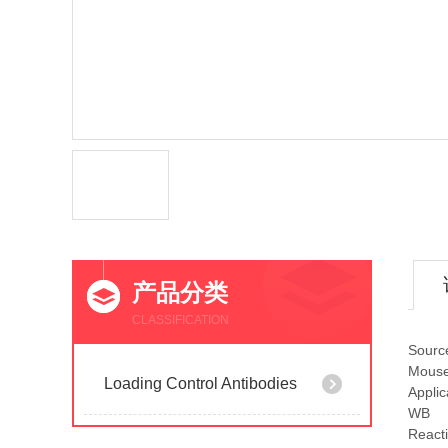
产品分类
CLASSIFICATION
Sourc
Mous
Loading Control Antibodies
Applic
WB
Reacti