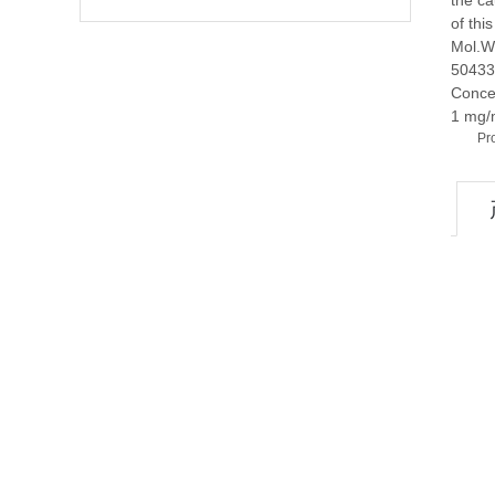
the ca
of thi
Mol.W
50433
Conce
1 mg/
Pr