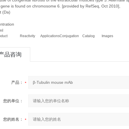
use of congenital fibrosis of the extraocular muscles type 3. Alternate sp
s gene is found on chromosome 6. [provided by RefSeq, Oct 2010],
t (Da)
ntration
ml
oduct
Reactivity
Applications
Conjugation
Catalog
Images
产品咨询
产品：
您的单位：
您的姓名：