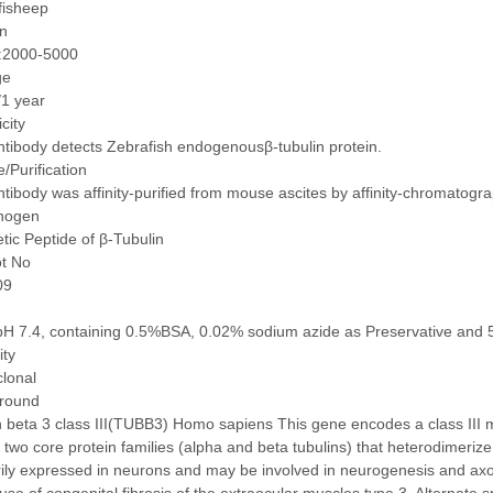
fisheep
on
:2000-5000
ge
/1 year
icity
tibody detects Zebrafish endogenousβ-tubulin protein.
/Purification
tibody was affinity-purified from mouse ascites by affinity-chromatog
nogen
tic Peptide of β-Tubulin
ot No
09
pH 7.4, containing 0.5%BSA, 0.02% sodium azide as Preservative and 
ity
lonal
round
n beta 3 class III(TUBB3) Homo sapiens This gene encodes a class III me
 two core protein families (alpha and beta tubulins) that heterodimeriz
ily expressed in neurons and may be involved in neurogenesis and ax