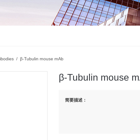
ibodies
/ β-Tubulin mouse mAb
β-Tubulin mouse 
简要描述：