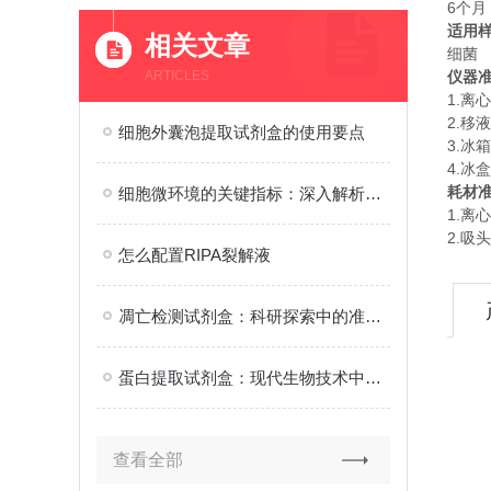
6个月
适用
相关文章
细菌
ARTICLES
仪器
1.离
2.移
细胞外囊泡提取试剂盒的使用要点
3.冰箱
4.冰盒
耗材
细胞微环境的关键指标：深入解析细胞pH检测的重要性与应用
1.离
2.吸头
怎么配置RIPA裂解液
凋亡检测试剂盒：科研探索中的准确仪器
蛋白提取试剂盒：现代生物技术中的科研工具
查看全部